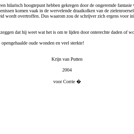
en hilarisch hoogtepunt hebben gekregen door de ongeremde fantasie v
enissen komen vaak in de wervelende draaikolken van de zielenroerse
kheid wordt overtroffen. Dus waarom zou de schrijver zich ergens voor i
zeggen dat hij weet wat het is om te lijden door onterechte daden of 
s en opengehaalde oude wonden en veel sterkte!
Krijn van Putten
2004
voor Corrie �