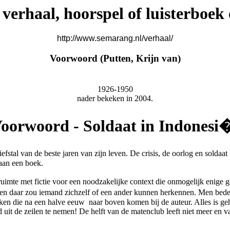
verhaal, hoorspel of luisterboek 
http://www.semarang.nl/verhaal/
Voorwoord (Putten, Krijn van)
1926-1950
nader bekeken in 2004.
oorwoord - Soldaat in Indonesi
iefstal van de beste jaren van zijn leven. De crisis, de oorlog en sol
 aan een boek.
uimte met fictie voor een noodzakelijke context die onmogelijk enige ge
er en daar zou iemand zichzelf of een ander kunnen herkennen. Men beden
ken die na een halve eeuw naar boven komen bij de auteur. Alles is ge
d uit de zeilen te nemen! De helft van de matenclub leeft niet meer en