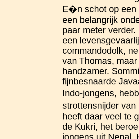
E�n schot op een ve
een belangrijk ond
paar meter verder. 
een levensgevaarli
commandodolk, net
van Thomas, maar 
handzamer. Sommig
fijnbesnaarde Jav
Indo-jongens, heb
strottensnijder va
heeft daar veel te 
de Kukri, het ber
jongens uit Nepal. 