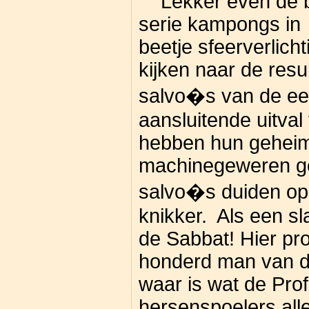
Lekker even de b
serie kampongs in 
beetje sfeerverlich
kijken naar de resu
salvo�s van de eer
aansluitende uitva
hebben hun geheim
machinegeweren ge
salvo�s duiden op
knikker. Als een s
de Sabbat! Hier pr
honderd man van de
waar is wat de Pro
hersenspoelers alle