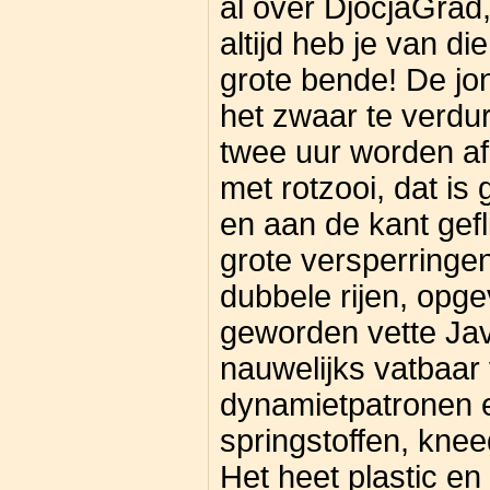
al over DjocjaGrad,
altijd heb je van di
grote bende! De jo
het zwaar te verd
twee uur worden afg
met rotzooi, dat i
en aan de kant gefl
grote versperringe
dubbele rijen, opg
geworden vette Java
nauwelijks vatbaar
dynamietpatronen 
springstoffen, knee
Het heet plastic en