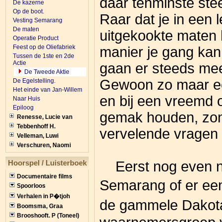
daar tenminste stee
De kazerne
Op de boot.
Raar dat je in een l
Vesting Semarang
De maten
uitgekookte maten 
Operatie Product
Feest op de Oliefabriek
manier je gang ka
Tussen de 1ste en 2de
Actie
gaan er steeds me
De Tweede Aktie
Gewoon zo maar ee
De Egelstelling.
Het einde van Jan-Willem
en bij een vreemd 
Naar Huis
Epiloog
gemak houden, zon
Renesse, Lucie van
Tebbenhoff H.
vervelende vragen s
Velleman, Luwi
Verschuren, Naomi
Hoorspel / Luisterboek
Eerst nog even na
Documentaire films
Semarang of er een
Spoorloos
Verhalen in P�tjoh
de gammele Dakot
Boomsma, Graa
Brooshooft. P (Toneel)