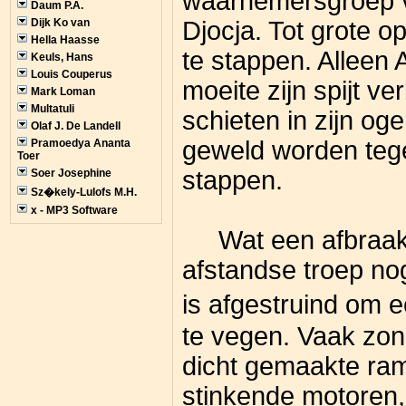
waarnemersgroep v
Daum P.A.
Dijk Ko van
Djocja. Tot grote o
Hella Haasse
te stappen. Alleen
Keuls, Hans
Louis Couperus
moeite zijn spijt v
Mark Loman
Multatuli
schieten in zijn o
Olaf J. De Landell
geweld worden teg
Pramoedya Ananta
Toer
stappen.
Soer Josephine
Sz�kely-Lulofs M.H.
x - MP3 Software
Wat een afbraak, 
afstandse troep n
is afgestruind om 
te vegen. Vaak zon
dicht gemaakte ra
stinkende motoren