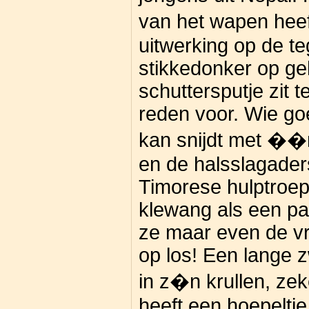
van het wapen hee
uitwerking op de te
stikkedonker op geh
schuttersputje zit t
reden voor. Wie go
kan snijdt met ��n
en de halsslagade
Timorese hulptroe
klewang als een pa
ze maar even de vr
op los! Een lange 
in z�n krullen, ze
heeft een hoepeltj