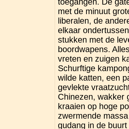
toegangen. De gat
met de minuut grot
liberalen, de ander
elkaar ondertusse
stukken met de lev
boordwapens. Alle
vreten en zuigen ka
Schurftige kampong
wilde katten, een 
gevlekte vraatzuch
Chinezen, wakker 
kraaien op hoge po
zwermende massa ve
gudang in de buurt 