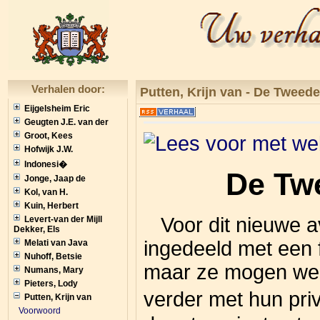
Verhalen door:
Putten, Krijn van -
De Tweede
Eijgelsheim Eric
Geugten J.E. van der
Groot, Kees
Hofwijk J.W.
Indonesi�
De Twe
Jonge, Jaap de
Kol, van H.
Kuin, Herbert
Voor dit nieuwe av
Levert-van der Mijll
Dekker, Els
ingedeeld met een f
Melati van Java
Nuhoff, Betsie
maar ze mogen wel
Numans, Mary
Pieters, Lody
verder met hun pri
Putten, Krijn van
Voorwoord