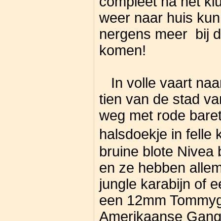
compleet na het kl
weer naar huis kunn
nergens meer bij 
komen!
In volle vaart naar
tien van de stad va
weg met rode bare
halsdoekje in felle
bruine blote Nivea 
en ze hebben allem
jungle karabijn of
een 12mm Tommygu
Amerikaanse Gangs