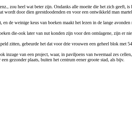
nz., zou heel wat beter zijn. Ondanks alle moeite die het zich geeft, is 
dat wordt door dien geestdoodenden en voor een ontwikkeld man martel
ht, en de weinige keus van boeken maakt het lezen in de lange avonden n
ken die-ook later van nut konden zijn voor den ontslagene, zijn er niet
peld zitten, gebeurde het dat voor drie vrouwen een geheel blok met 54
k inzage van een project, waar, in paviljoens van tweemaal zes cellen,
 een gezonder plaats, buiten het centrum eener groote stad, als bijv.