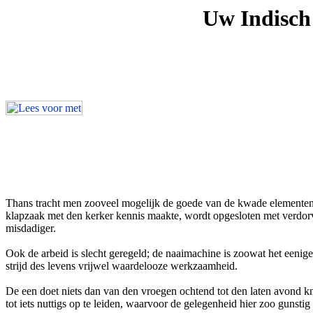
Uw Indisch 
Thans tracht men zooveel mogelijk de goede van de kwade elementen te
klapzaak met den kerker kennis maakte, wordt opgesloten met verdo
misdadiger.
Ook de arbeid is slecht geregeld; de naaimachine is zoowat het eeni
strijd des levens vrijwel waardelooze werkzaamheid.
De een doet niets dan van den vroegen ochtend tot den laten avond kn
tot iets nuttigs op te leiden, waarvoor de gelegenheid hier zoo gunstig 