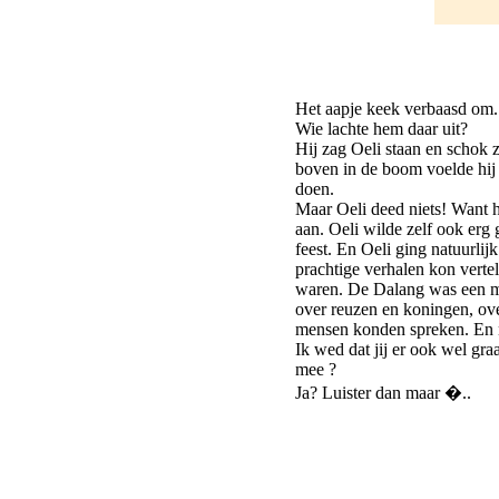
Het aapje keek verbaasd om.
Wie lachte hem daar uit?
Hij zag Oeli staan en schok 
boven in de boom voelde hij 
doen.
Maar Oeli deed niets! Want 
aan. Oeli wilde zelf ook erg
feest. En Oeli ging natuurlij
prachtige verhalen kon verte
waren. De Dalang was een man
over reuzen en koningen, ove
mensen konden spreken. En 
Ik wed dat jij er ook wel gra
mee ?
Ja? Luister dan maar �..