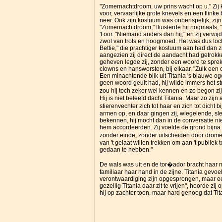
"Zomernachtdroom, uw prins wacht op u." Zij 
voor, vervaarlijke grote knevels en een flin
neer. Ook zijn kostuum was onberispelijk, zijn
"Zomernachtdroom," fluisterde hij nogmaals, "
't oor. "Niemand anders dan hij," en zij verw
zwol van trots en hoogmoed. Het was dus toch
Bettie," die prachtiger kostuum aan had dan z
aangezien zij direct de aandacht had getrokk
geheven legde zij, zonder een woord te spre
clowns en hansworsten, bij elkaar. "Zulk een 
Een minachtende blik uit Titania 's blauwe og
geen woord geuit had, hij wilde immers het s
zou hij toch zeker wel kennen en zo begon zi
Hij is niet beleefd dacht Titania. Maar zo zi
stierenvechter zich tot haar en zich tot dicht 
armen op, en daar gingen zij, wiegelende, sl
bekennen, hij mocht dan in de conversatie nie
hem accordeerden. Zij voelde de grond bijna n
zonder einde, zonder uitscheiden door drom
van 't gelaat willen trekken om aan 't publiek
gedaan te hebben."
De wals was uit en de tor�ador bracht haar na
familiaar haar hand in de zijne. Titania gevoe
verontwaardiging zijn opgesprongen, maar een
gezellig Titania daar zit te vrijen", hoorde 
hij op zachter toon, maar hard genoeg dat Tita