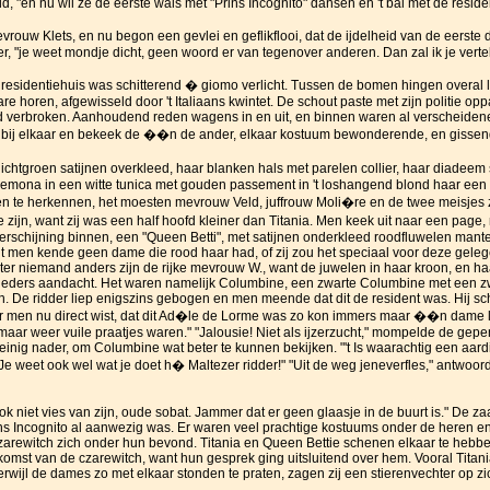
ld, "en nu wil ze de eerste wals met "Prins Incognito" dansen en 't bal met de reside
mevrouw Klets, en nu begon een gevlei en geflikflooi, dat de ijdelheid van de eerste
er, "je weet mondje dicht, geen woord er van tegenover anderen. Dan zal ik je verte
 residentiehuis was schitterend � giomo verlicht. Tussen de bomen hingen overal
are horen, afgewisseld door 't Italiaans kwintet. De schout paste met zijn politie 
d verbroken. Aanhoudend reden wagens in en uit, en binnen waren al verscheiden
 bij elkaar en bekeek de ��n de ander, elkaar kostuum bewonderende, en gissend
lichtgroen satijnen overkleed, haar blanken hals met parelen collier, haar diade
sdemona in een witte tunica met gouden passement in 't loshangend blond haar ee
men te herkennen, het moesten mevrouw Veld, juffrouw Moli�re en de twee meisjes
ijn, want zij was een half hoofd kleiner dan Titania. Men keek uit naar een pag
rschijning binnen, een "Queen Betti", met satijnen onderkleed roodfluwelen mantel
t men kende geen dame die rood haar had, of zij zou het speciaal voor deze gel
chter niemand anders zijn de rijke mevrouw W., want de juwelen in haar kroon, en 
 ieders aandacht. Het waren namelijk Columbine, een zwarte Columbine met een zwa
 De ridder liep enigszins gebogen en men meende dat dit de resident was. Hij sch
 men nu direct wist, dat dit Ad�le de Lorme was zo kon immers maar ��n dame 
t maar weer vuile praatjes waren." "Jalousie! Niet als ijzerzucht," mompelde de gep
nig nader, om Columbine wat beter te kunnen bekijken. "'t Is waarachtig een aardig
"Je weet ook wel wat je doet h� Maltezer ridder!" "Uit de weg jeneverfles," antwoor
ok niet vies van zijn, oude sobat. Jammer dat er geen glaasje in de buurt is." De z
ns Incognito al aanwezig was. Er waren veel prachtige kostuums onder de heren en
zarewitch zich onder hun bevond. Titania en Queen Bettie schenen elkaar te hebben
mst van de czarewitch, want hun gesprek ging uitsluitend over hem. Vooral Titania 
 Terwijl de dames zo met elkaar stonden te praten, zagen zij een stierenvechter op z