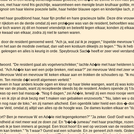
os, met haar rond fris gezichtje, waaromheen een menigte bruin krulhaar golfde, 
ignoir om haar kleine poezele taille, haar helder blauwe ogen en kinderlijke lach, 
 haar goudblond haar, haar fijn profiel en hare gracieuze taille. Deze drie vrou
 rijkdom en de derde omdat zij een prot�gee was van de resident, behoefden waarl
r toch waren zij dit en hoewel vriendelijk en beleefd tegen elkaar, konden zij elkaar 
e kwaad van elkaar, zodra zij niet te samen waren.
oor de resident genoemd werd. "Ach ja, wat zal ik je zeggen," lispelde mevrouw Veld
n het aan de modiste overlaat, dan valt een kostuum dikwijls zo tegen." "Nu ik heb
 gekregen en alles is keurig in orde. Speybrouck Sact� heeft er zeer veel versta
woord. "De resident gaat als vogelverschrikker," lachte Ad�le met haar helderen l
d. "Ach Ad�le kan wel een potje breken, niet waar?" zei mevrouw Veld met zeer vee
 Mevrouw Veld en mevrouw W. keken elkaar aan en trokken de schouders op. "Ik maa
em. Ten minste d�t wordt algemeen verteld."
even in haar anders koude ogen en kleur op haar bleke wangen, want zij was kolo
 van de plaats, want zij recepteerde steeds bij de resident. Anders opende zij 't b
 was op een bal masqu�. "Nog 6 dagen," zei Ad�le, terwijl zij een mooi roosje vernie
en ik zijn al druk bezig met 't maken van gebakken enzovoorts." "Nu, laten we u 
 nog naar de toko," en zij namen afscheid. Een ogenblik later hield een dos-�-do
ouw Veld, omdat zij altijd van alles op de hoogte was. De dames kusten elkaar en "d
port? Ben je mevrouw W. en Ad�le niet tegengekomen?" "Ja zeker. God! God! wat h
eid al niet meer wat ze doen zal: En "b�b� jumeau" met haar prachtige, rozen hoe
 heb ik je toen immers al gezegd. Een tricot hoor! En wel op verzoek van de residen
em kan breken." "Is 't waar? Gunst wat een schande. En ze geneert zich niets. Gis