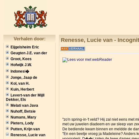
Verhalen door:
Renesse, Lucie van - Incogni
Eijgelsheim Eric
Geugten J.E. van der
Groot, Kees
Hofwijk J.W.
Indonesi�
Jonge, Jaap de
Kol, van H.
Kuin, Herbert
Levert-van der Mijll
Dekker, Els
Melati van Java
Nuhoff, Betsie
Numans, Mary
"zo'n spring-in-'t veld? Hij zal niet eens met
Pieters, Lody
met uw juwelen diadeem en uw sleep van zee
Putten, Krijn van
De bediende kwam binnen en meldde de dames 
"En een beetje vroeg ja Madeleine? Anders ko
Renesse, Lucie van
voorgalerij. D��r zaten de twee dames mevro