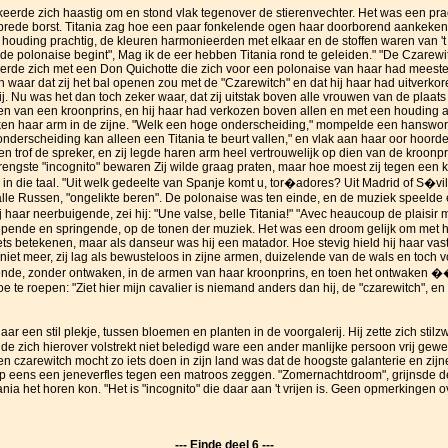
keerde zich haastig om en stond vlak tegenover de stierenvechter. Het was een pra
ke brede borst. Titania zag hoe een paar fonkelende ogen haar doorborend aankeken,
 houding prachtig, de kleuren harmonieerden met elkaar en de stoffen waren van 't f
de polonaise begint", Mag ik de eer hebben Titania rond te geleiden." "De Czarewi
ijderde zich met een Don Quichotte die zich voor een polonaise van haar had meeste
 waar dat zij het bal openen zou met de "Czarewitch" en dat hij haar had uitverko
ij. Nu was het dan toch zeker waar, dat zij uitstak boven alle vrouwen van de plaats
en van een kroonprins, en hij haar had verkozen boven allen en met een houding a
ken haar arm in de zijne. "Welk een hoge onderscheiding," mompelde een hanswors
onderscheiding kan alleen een Titania te beurt vallen," en vlak aan haar oor hoorde
en trof de spreker, en zij legde haren arm heel vertrouwelijk op dien van de kroonp
trengste "incognito" bewaren Zij wilde graag praten, maar hoe moest zij tegen een 
j in die taal. "Uit welk gedeelte van Spanje komt u, tor�adores? Uit Madrid of S�
jn alle Russen, "ongelikte beren". De polonaise was ten einde, en de muziek speel
bij haar neerbuigende, zei hij: "Une valse, belle Titania!" "Avec heaucoup de plaisir
epende en springende, op de tonen der muziek. Het was een droom gelijk om met he
ts betekenen, maar als danseur was hij een matador. Hoe stevig hield hij haar vast,
iet meer, zij lag als bewusteloos in zijne armen, duizelende van de wals en toch vo
ende, zonder ontwaken, in de armen van haar kroonprins, en toen het ontwaken 
 toe te roepen: "Ziet hier mijn cavalier is niemand anders dan hij, de "czarewitch",
ar een stil plekje, tussen bloemen en planten in de voorgalerij. Hij zette zich sti
lde zich hierover volstrekt niet beledigd ware een ander manlijke persoon vrij gewee
 czarewitch mocht zo iets doen in zijn land was dat de hoogste galanterie en zijne
zij op eens een jeneverfles tegen een matroos zeggen. "Zomernachtdroom", grijnsde de
nia het horen kon. "Het is "incognito" die daar aan 't vrijen is. Geen opmerkingen o
--- Einde deel 6 ---