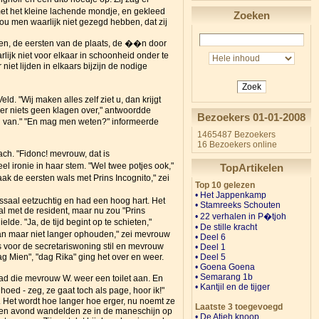
met het kleine lachende mondje, en gekleed
Zoeken
zou men waarlijk niet gezegd hebben, dat zij
wen, de eersten van de plaats, de ��n door
ijk niet voor elkaar in schoonheid onder te
niet lijden in elkaars bijzijn de nodige
Zoek
. "Wij maken alles zelf ziet u, dan krijgt
 er niets geen klagen over," antwoordde
Bezoekers 01-01-2008
nd van." "En mag men weten?" informeerde
1465487 Bezoekers
16 Bezoekers online
ach. "Fidonc! mevrouw, dat is
l ironie in haar stem. "Wel twee potjes ook,"
TopArtikelen
k de eersten wals met Prins Incognito," zei
Top 10 gelezen
• Het Jappenkamp
ssaal eetzuchtig en had een hoog hart. Het
•
Stamreeks Schouten
al met de resident, maar nu zou "Prins
• 22 verhalen in P�tjoh
lde. "Ja, de tijd begint op te schieten,"
•
De stille kracht
dan maar niet langer ophouden," zei mevrouw
•
Deel 6
s voor de secretariswoning stil en mevrouw
•
Deel 1
•
Deel 5
ag Mien", "dag Rika" ging het over en weer.
• Goena Goena
•
Semarang 1b
ad die mevrouw W. weer een toilet aan. En
• Kantjil en de tijger
d - zeg, ze gaat toch als page, hoor ik!"
t. Het wordt hoe langer hoe erger, nu noemt ze
Laatste 3 toegevoegd
teren avond wandelden ze in de maneschijn op
• De Atjeh knoop