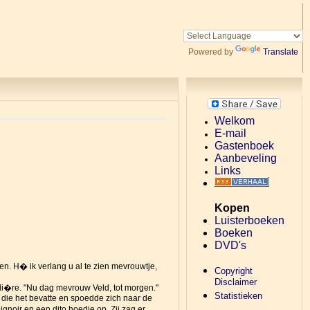
Powered by
Translate
Welkom
E-mail
Gastenboek
Aanbeveling
Links
Kopen
Luisterboeken
Boeken
DVD's
nen. H� ik verlang u al te zien mevrouwtje,
Copyright
Disclaimer
i�re. "Nu dag mevrouw Veld, tot morgen."
Statistieken
 die het bevatte en spoedde zich naar de
oir en een dito hoedje op. Zij zag er