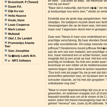
en neer." "Dat doen ze altijd," zei mevrouw Ve
Brooshooft. P (Toneel)
met mij zal doen"
Daum P.A.
"Maar dat is natuurlijk, dat hoort z��," zei 
Dijk Ko van
je kostuumpje nou eens zien,'" vleide ze verd
Hella Haasse
Eindelijk was de grote dag aangebroken. Het
Keuls, Hans
oliepitjes. De bataljons muziek deed een fanf
Louis Couperus
nieuwsgierigen die op de been was, niet wer
Mark Loman
maar over 't algemeen stond men in groepjes
Multatuli
Daar was Titania in haar roze onderkleed en 
Olaf J. De Landell
prachtige verschijning. Bij haar stonden De
Pramoedya Ananta
een elfje voorstellende. Dit clubje meende 
Toer
juffrouw? Desdemona moest juffrouw Moli�re z
Soer Josephine
aan de arm van een matador, een prachtige ve
kon, maar niemand kon er achter komen, wan
Sz�kely-Lulofs M.H.
mogelijk dat zij een pruik op had. Het kon e
x - MP3 Software
prachtig en kostbaar. Nu trok een ander paar
kroeshaar en een ridder uit de middeneeuwen.
opeens begon zijne dame te lachen waardoor
"Dus toch niet als page! Nu zie je wel dat da
jeneverfles gekomen was, en hij kwam een wei
schouder slaande, zei hij met zijn grogstem: 
volkskanker nog niet."
"Maar in onzen tegenwoordige tijd zou je er o
geworden, en iedereen vraagde zich af of pri
bepaald moeilijk was om uit te vissen of de C
waren zeker het meest nieuwsgierig naar de ko
geheel "nerveus" van, zoals zij dit uitdrukte.