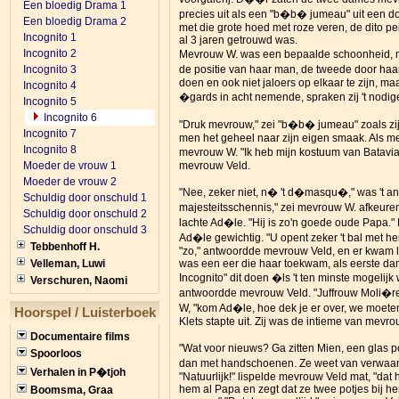
Een bloedig Drama 1
precies uit als een "b�b� jumeau" uit een do
Een bloedig Drama 2
met die grote hoed met roze veren, de dito pe
Incognito 1
al 3 jaren getrouwd was.
Incognito 2
Mevrouw W. was een bepaalde schoonheid, met
Incognito 3
de positie van haar man, de tweede door haar
doen en ook niet jaloers op elkaar te zijn, maa
Incognito 4
�gards in acht nemende, spraken zij 't nodig
Incognito 5
Incognito 6
"Druk mevrouw," zei "b�b� jumeau" zoals zij d
Incognito 7
men het geheel naar zijn eigen smaak. Als me
Incognito 8
mevrouw W. "Ik heb mijn kostuum van Batavia
Moeder de vrouw 1
mevrouw Veld.
Moeder de vrouw 2
"Nee, zeker niet, n� 't d�masqu�," was 't ant
Schuldig door onschuld 1
majesteitsschennis," zei mevrouw W. afkeuren
Schuldig door onschuld 2
lachte Ad�le. "Hij is zo'n goede oude Papa."
Schuldig door onschuld 3
Ad�le gewichtig. "U opent zeker 't bal met h
Tebbenhoff H.
"zo," antwoordde mevrouw Veld, en er kwam l
Velleman, Luwi
was een eer die haar toekwam, als eerste dame
Incognito" dit doen �ls 't ten minste mogelijk
Verschuren, Naomi
antwoordde mevrouw Veld. "Juffrouw Moli�re 
W, "kom Ad�le, hoe dek je er over, we moeten
Hoorspel / Luisterboek
Klets stapte uit. Zij was de intieme van mevr
Documentaire films
"Wat voor nieuws? Ga zitten Mien, een glas 
Spoorloos
dan met handschoenen. Ze weet van verwaandh
Verhalen in P�tjoh
"Natuurlijk!" lispelde mevrouw Veld mat, "dat
hem al Papa en zegt dat ze twee potjes bij h
Boomsma, Graa