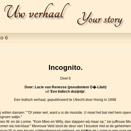
to 6
Incognito.
Deel 6
Door: Lucie van Renesse (pseudoniem D�-Lilah)
uit '
Een Indisch dozijntje
'.
Een Indisch verhaal, gepubliceerd te Utrecht door Honig in 1898.
 mij willen dansen." "O! zeker wel, want u is de mooiste. U moet het bal met hem ope
groen satijn."
W. en de Lorme. "Kom Mies en Willy, dan stappen wij maar op," zei juffrouw Mol
men wij niet klaar." Mevrouw Veld sloot de deur van 't boudoir met al de geheimen
uw W. in een keurig ochtendgewaad gekleed, en Ad�le de Lorme in een roze peign