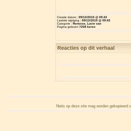
Creatie datum :
09/12/2010 @ 09:43
Laatste wijziging :
09/12/2010 @ 09:43
Categorie :
Renesse, Lucie van
Pagina gelezen
7208 keren
Reacties op dit verhaal
Niets op deze site mag worden gekopieerd o