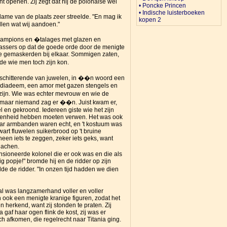
nt openen. Zij zegt dat hij de polonaise wel
• Poncke Princen
• Indische luisterboeken
 dame van de plaats zeer streelde. "En mag ik
kopen 2
llen wat wij aandoen."
 lampions en �talages met glazen en
oppassers op dat de goede orde door de menigte
e gemaskerden bij elkaar. Sommigen zaten,
e wie men toch zijn kon.
em schitterende van juwelen, in ��n woord een
n diadeem, een amor met gazen stengels en
 zijn. Wie was echter mevrouw en wie de
e, maar niemand zag er ��n. Juist kwam er,
 en gekroond. Iedereen giste wie het zijn
egenheid hebben moeten verwen. Het was ook
haar armbanden waren echt, en 't kostuum was
rt fluwelen suikerbrood op 't bruine
een iets te zeggen, zeker iets geks, want
lachen.
ensioneerde kolonel die er ook was en die als
 popje!" bromde hij en de ridder op zijn
dde de ridder. "In onzen tijd hadden we dien
aal was langzamerhand voller en voller
 ook een menigte kranige figuren, zodat het
 herkend, want zij stonden te praten. Zij
gaf haar ogen flink de kost, zij was er
ich afkomen, die regelrecht naar Titania ging.