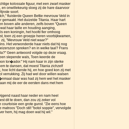
chtige kolossale figuur, met een zwart masker
 en onwillekeurig sloeg zij de hare daarvoor
ijnste soort.
tch," fluisterde Queen Bettie mevrouw Veld in
r gemaakt. Het duizelde Titania. Haar hart
ren boven alle anderen, zelfs boven "Queen
 wat haar taille en houding aanging,
ls een koningin, het hoofd fier omhoog
t, toen zij een groepje heren voorbijkwamen,
 zij, "Mevrouw Veld niet waar?"
rins. Het verwonderde haar niets dat hij nog
keizerszon spreken? en in welke taal? Frans
villa?" Geen antwoord volgde op deze vraag.
de een slepende wals, Toen keerde de
 mon tor�ador." Hij nam haar in zijn sterke
m te dansen, dat moest Titania zichzelf
 hoe licht danste hij, en hoe goed kon zij met
l verrukking. Zij had wel door willen walsen
��nmaal daar was had zij hem wel het masker
 en aan mij de eer de eersten dans met hem
lzwijgend naast haar neder en nam heel
st dit te doen, dan zou zij zeker vol
 courtoisie een grote gunst. "Zie eens hoe
 matroos "Doch stil! "botol soppie", vervolgde
ver hem, hij mag doen wat hij wil."