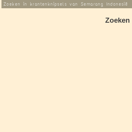
Zoeken in krantenknipsels van Semarang Indonesië
Zoeken 