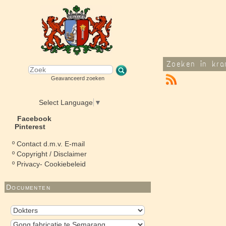
Zoeken in kra
Geavanceerd zoeken
Select Language
▼
Facebook
Pinterest
º
Contact d.m.v. E-mail
º
Copyright / Disclaimer
º
Privacy- Cookiebeleid
Documenten