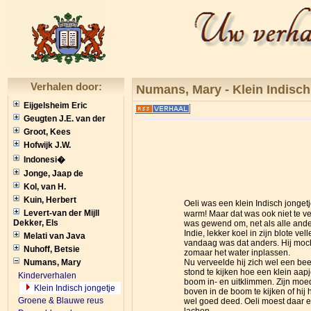
Verhalen door:
Numans, Mary -
Klein Indisch
Eijgelsheim Eric
Geugten J.E. van der
Groot, Kees
Hofwijk J.W.
Indonesi�
Jonge, Jaap de
Kol, van H.
Kuin, Herbert
Oeli was een klein Indisch jongetj
Levert-van der Mijll
warm! Maar dat was ook niet te v
Dekker, Els
was gewend om, net als alle ander
Indie, lekker koel in zijn blote ve
Melati van Java
vandaag was dat anders. Hij moch
Nuhoff, Betsie
zomaar het water inplassen.
Numans, Mary
Nu verveelde hij zich wel een beet
stond te kijken hoe een klein aap
Kinderverhalen
boom in- en uitklimmen. Zijn moe
Klein Indisch jongetje
boven in de boom te kijken of hij 
Groene & Blauwe reus
wel goed deed. Oeli moest daar 