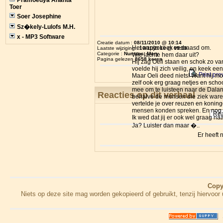
Pramoedya Ananta
Toer
Soer Josephine
Sz�kely-Lulofs M.H.
x - MP3 Software
Creatie datum :
08/11/2010 @ 10:14
Het aapje keek verbaasd om.
Laatste wijziging :
10/11/2010 @ 09:10
Categorie :
Numans, Mary
Wie lachte hem daar uit?
Pagina gelezen
8658 keren
Hij zag Oeli staan en schok zo va
voelde hij zich veilig, en keek e
Print pre
Maar Oeli deed niets! Want hij mo
zelf ook erg graag netjes en scho
mee om te luisteen naar de Dalang
Reacties op dit verhaal
behalve de mensen die ziek waren
vertelde je over reuzen en koning
mensen konden spreken. En nog 
Rea
Ik wed dat jij er ook wel graag naa
Ja? Luister dan maar �..
Er heeft
Copy
Niets op deze site mag worden gekopieerd of gebruikt, tenzij hiervo