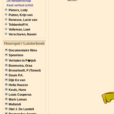
lachen.
De weddenschap
Kwal verliest schild
Pieters, Lody
Putten, Krijn van
Renesse, Lucie van
Tebbenhoff H.
Velleman, Luwi
Verschuren, Naomi
Hoorspel / Luisterboek
Documentaire films
Spoorloos
Verhalen in P�tjoh
Boomsma, Graa
Brooshooft. P (Toneel)
Daum P.A.
Dijk Ko van
Hella Haasse
Keuls, Hans
Louis Couperus
Mark Loman
Multatuli
Olaf J. De Landell