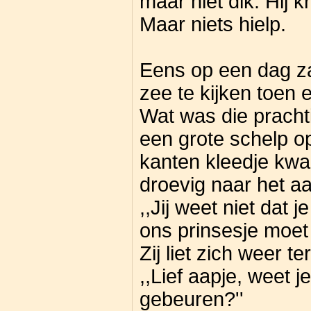
maar niet dik. Hij 
Maar niets hielp.
Eens op een dag za
zee te kijken toen 
Wat was die pracht
een grote schelp o
kanten kleedje kwam
droevig naar het aa
,,Jij weet niet dat j
ons prinsesje moet 
Zij liet zich weer t
,,Lief aapje, weet j
gebeuren?''