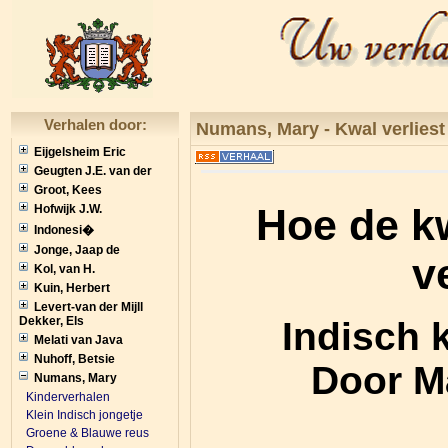
Verhalen door:
Numans, Mary -
Kwal verliest
Eijgelsheim Eric
Geugten J.E. van der
Groot, Kees
Hoe de kw
Hofwijk J.W.
Indonesi�
Jonge, Jaap de
v
Kol, van H.
Kuin, Herbert
Levert-van der Mijll
Dekker, Els
Indisch 
Melati van Java
Nuhoff, Betsie
Door M
Numans, Mary
Kinderverhalen
Klein Indisch jongetje
Groene & Blauwe reus