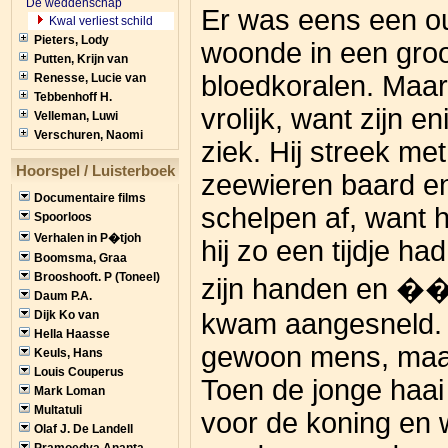
De weddenschap
Er was eens een ou
Kwal verliest schild
Pieters, Lody
woonde in een groo
Putten, Krijn van
bloedkoralen. Maar
Renesse, Lucie van
Tebbenhoff H.
vrolijk, want zijn e
Velleman, Luwi
Verschuren, Naomi
ziek. Hij streek met
Hoorspel / Luisterboek
zeewieren baard en
Documentaire films
schelpen af, want h
Spoorloos
Verhalen in P�tjoh
hij zo een tijdje ha
Boomsma, Graa
Brooshooft. P (Toneel)
zijn handen en ��
Daum P.A.
Dijk Ko van
kwam aangesneld. 
Hella Haasse
gewoon mens, maar 
Keuls, Hans
Louis Couperus
Toen de jonge haai
Mark Loman
Multatuli
voor de koning en
Olaf J. De Landell