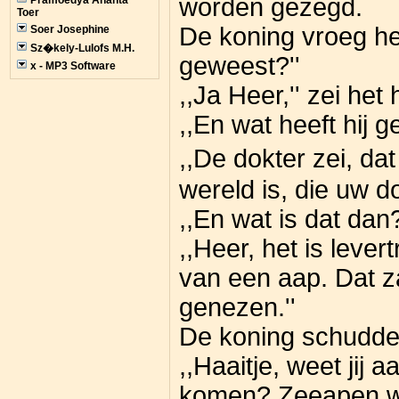
worden gezegd.
Pramoedya Ananta
Toer
De koning vroeg hem
Soer Josephine
Sz�kely-Lulofs M.H.
geweest?''
x - MP3 Software
,,Ja Heer,'' zei het 
,,En wat heeft hij g
,,De dokter zei, d
wereld is, die uw d
,,En wat is dat dan?
,,Heer, het is lever
van een aap. Dat z
genezen.''
De koning schudde z
,,Haaitje, weet jij 
komen? Zeeapen wo