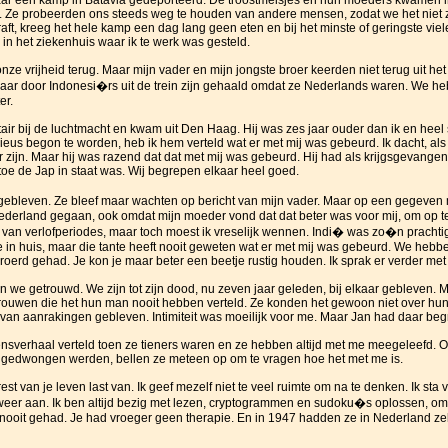
aar een kamp in Batavia gedeporteerd. De troostmeisjes en hun moeders kwamen i
. Ze probeerden ons steeds weg te houden van andere mensen, zodat we het niet 
ft, kreeg het hele kamp een dag lang geen eten en bij het minste of geringste vielen
n het ziekenhuis waar ik te werk was gesteld.
nze vrijheid terug. Maar mijn vader en mijn jongste broer keerden niet terug uit h
ar door Indonesi�rs uit de trein zijn gehaald omdat ze Nederlands waren. We heb
er.
itair bij de luchtmacht en kwam uit Den Haag. Hij was zes jaar ouder dan ik en heel
eus begon te worden, heb ik hem verteld wat er met mij was gebeurd. Ik dacht, als h
ijn. Maar hij was razend dat dat met mij was gebeurd. Hij had als krijgsgevangen
oe de Jap in staat was. Wij begrepen elkaar heel goed.
i� gebleven. Ze bleef maar wachten op bericht van mijn vader. Maar op een gegeven
Nederland gegaan, ook omdat mijn moeder vond dat dat beter was voor mij, om op 
an verlofperiodes, maar toch moest ik vreselijk wennen. Indi� was zo�n prachtig
 in huis, maar die tante heeft nooit geweten wat er met mij was gebeurd. We hebben
eroerd gehad. Je kon je maar beter een beetje rustig houden. Ik sprak er verder me
 we getrouwd. We zijn tot zijn dood, nu zeven jaar geleden, bij elkaar gebleven. M
 vrouwen die het hun man nooit hebben verteld. Ze konden het gewoon niet over hun
g van aanrakingen gebleven. Intimiteit was moeilijk voor me. Maar Jan had daar begr
ensverhaal verteld toen ze tieners waren en ze hebben altijd met me meegeleefd. 
ij gedwongen werden, bellen ze meteen op om te vragen hoe het met me is.
st van je leven last van. Ik geef mezelf niet te veel ruimte om na te denken. Ik sta v
 me weer aan. Ik ben altijd bezig met lezen, cryptogrammen en sudoku�s oplossen, o
 nooit gehad. Je had vroeger geen therapie. En in 1947 hadden ze in Nederland zel