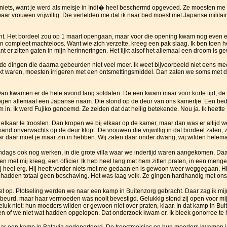
 niets, want je werd als meisje in Indi� heel beschermd opgevoed. Ze moesten me e
ar vrouwen vrijwillig. Die vertelden me dat ik naar bed moest met Japanse militair
echt. Het bordeel zou op 1 maart opengaan, maar voor die opening kwam nog even e
compleet machteloos. Want wie zich verzette, kreeg een pak slaag. Ik ben toen h
t er zitten gaten in mijn herinneringen. Het lijkt alsof het allemaal een droom is g
e dingen die daarna gebeurden niet veel meer. Ik weet bijvoorbeeld niet eens meer
kt waren, moesten irrigeren met een ontsmettingsmiddel. Dan zaten we soms met dr
an kwamen er de hele avond lang soldaten. De een kwam maar voor korte tijd, de a
gen allemaal een Japanse naam. Die stond op de deur van ons kamertje. Een bed,
aam in. Ik werd Fujiko genoemd. Ze zeiden dat dat heilig betekende. Nou ja. Ik heett
kaar te troosten. Dan kropen we bij elkaar op de kamer, maar dan was er altijd we
iemand onverwachts op de deur klopt. De vrouwen die vrijwillig in dat bordeel zaten, 
aar daar moet je maar zin in hebben. Wij zaten daar onder dwang, wij wilden helem
 ook nog werken, in die grote villa waar we indertijd waren aangekomen. Daar za
et mij kreeg, een officier. Ik heb heel lang met hem zitten praten, in een meng
j heel erg. Hij heeft verder niets met me gedaan en is gewoon weer weggegaan. H
 hadden totaal geen beschaving. Het was laag volk. Ze gingen hardhandig met on
op. Plotseling werden we naar een kamp in Buitenzorg gebracht. Daar zag ik mijn 
eurd, maar haar vermoeden was nooit bevestigd. Gelukkig stond zij open voor mijn
uk niet: hun moeders wilden er gewoon niet over praten, klaar. In dat kamp in Bu
n of we niet wat hadden opgelopen. Dat onderzoek kwam er. Ik bleek gonorroe te