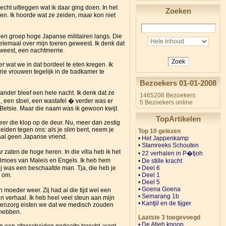
cht uitleggen wat ik daar ging doen. In het
Zoeken
en. Ik hoorde wat ze zeiden, maar kon niet
en groep hoge Japanse militairen langs. Die
elemaal over mijn toeren geweest. Ik denk dat
eweest, een nachtmerrie.
Zoek
 wat we in dat bordeel te eten kregen. Ik
ie vrouwen tegelijk in de badkamer te
Bezoekers 01-01-2008
nder bleef een hele nacht. Ik denk dat ze
1465208 Bezoekers
 een stoel, een wastafel � verder was er
5 Bezoekers online
e Betsie. Maar die naam was ik gewoon kwijt.
TopArtikelen
er die klop op de deur. Nu, meer dan zestig
zeiden tegen ons: als je slim bent, neem je
Top 10 gelezen
aal geen Japanse vriend.
• Het Jappenkamp
•
Stamreeks Schouten
ten de hoge heren. In die villa heb ik het
• 22 verhalen in P�tjoh
elmoes van Maleis en Engels. Ik heb hem
•
De stille kracht
•
Deel 6
ij was een beschaafde man. Tja, die heb je
•
Deel 1
s om.
•
Deel 5
• Goena Goena
moeder weer. Zij had al die tijd wel een
•
Semarang 1b
 verhaal. Ik heb heel veel steun aan mijn
• Kantjil en de tijger
itenzorg eisten we dat we medisch zouden
 hebben.
Laatste 3 toegevoegd
• De Atjeh knoop