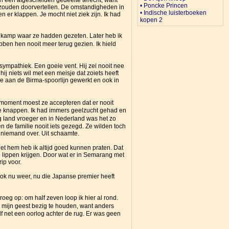
n een afgescheiden gedeelte terecht, want
• Poncke Princen
zouden doorvertellen. De omstandigheden in
• Indische luisterboeken
 er klappen. Je mocht niet ziek zijn. Ik had
kopen 2
et kamp waar ze hadden gezeten. Later heb ik
ben hen nooit meer terug gezien. Ik hield
 sympathiek. Een goeie vent. Hij zei nooit nee
ij niets wil met een meisje dat zoiets heeft
e aan de Birma-spoorlijn gewerkt en ook in
 moment moest ze accepteren dat er nooit
te knappen. Ik had immers geelzucht gehad en
 land vroeger en in Nederland was het zo
 de familie nooit iets gezegd. Ze wilden toch
t niemand over. Uit schaamte.
et hem heb ik altijd goed kunnen praten. Dat
 lippen krijgen. Door wat er in Semarang met
ip voor.
Ook nu weer, nu die Japanse premier heeft
roeg op: om half zeven loop ik hier al rond.
m mijn geest bezig te houden, want anders
f net een oorlog achter de rug. Er was geen