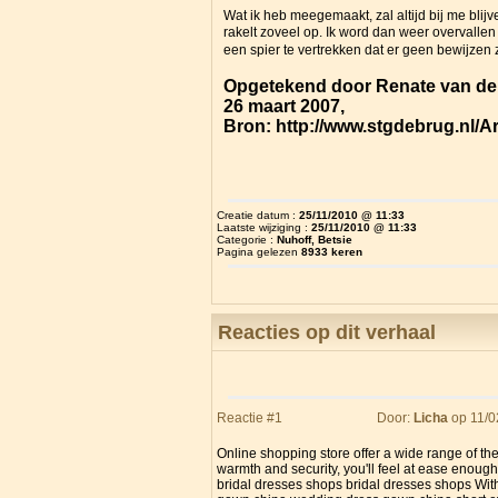
Wat ik heb meegemaakt, zal altijd bij me bli
rakelt zoveel op. Ik word dan weer overvalle
een spier te vertrekken dat er geen bewijzen 
Opgetekend door Renate van de
26 maart 2007,
Bron: http://www.stgdebrug.nl/Ar
Creatie datum :
25/11/2010 @ 11:33
Laatste wijziging :
25/11/2010 @ 11:33
Categorie :
Nuhoff, Betsie
Pagina gelezen
8933 keren
Reacties op dit verhaal
Reactie #1
Door:
Licha
op 11/0
Online shopping store offer a wide range of the
warmth and security, you'll feel at ease enough 
bridal dresses shops bridal dresses shops Withi