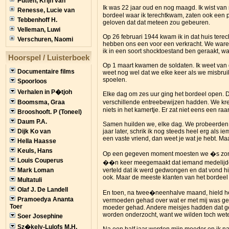
Putten, Krijn van
Ik was 22 jaar oud en nog maagd. Ik wist van
Renesse, Lucie van
bordeel waar ik terechtkwam, zaten ook een pa
Tebbenhoff H.
geloven dat dat meteen zou gebeuren.
Velleman, Luwi
Op 26 februari 1944 kwam ik in dat huis ter
Verschuren, Naomi
hebben ons een voor een verkracht. We waren 
ik in een soort shocktoestand ben geraakt, wan
Hoorspel / Luisterboek
Op 1 maart kwamen de soldaten. Ik weet van d
Documentaire films
weet nog wel dat we elke keer als we misbrui
spoelen.
Spoorloos
Verhalen in P�tjoh
Elke dag om zes uur ging het bordeel open. D
Boomsma, Graa
verschillende entreebewijzen hadden. We kre
niets in het kamertje. Er zat niet eens een r
Brooshooft. P (Toneel)
Daum P.A.
Samen huilden we, elke dag. We probeerden el
Dijk Ko van
jaar later, schrik ik nog steeds heel erg als 
een vaste vriend, dan weet je wat je hebt. M
Hella Haasse
Keuls, Hans
Op een gegeven moment moesten we �s zondags
Louis Couperus
��n keer meegemaakt dat iemand medelijden m
Mark Loman
verteld dat ik werd gedwongen en dat vond hi
ook. Maar de meeste klanten van het bordeel
Multatuli
Olaf J. De Landell
En toen, na twee�neenhalve maand, hield het 
Pramoedya Ananta
vermoeden gehad over wat er met mij was geb
Toer
moeder gehad. Andere meisjes hadden dat gel
worden onderzocht, want we wilden toch wete
Soer Josephine
Sz�kely-Lulofs M.H.