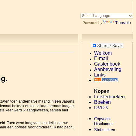
Powered by
Translate
Welkom
E-mail
Gastenboek
Aanbeveling
Links
ng.
Kopen
Luisterboeken
 zaten toen anderhalve maand in een Japans
Boeken
elemaal bekeek en met elkaar beraadslaagde.
DVD's
atste keer werd ik aangewezen, samen met
Copyright
eld. Toen werd langzaam duidelijk dat we
Disclaimer
r een bordeel voor officieren. Ik had pech,
Statistieken