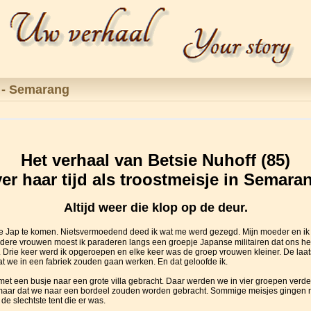
e - Semarang
Het verhaal van Betsie Nuhoff (85)
er haar tijd als troostmeisje in Semara
Altijd weer die klop op de deur.
 Jap te komen. Nietsvermoedend deed ik wat me werd gezegd. Mijn moeder en ik
re vrouwen moest ik paraderen langs een groepje Japanse militairen dat ons h
. Drie keer werd ik opgeroepen en elke keer was de groep vrouwen kleiner. De la
t we in een fabriek zouden gaan werken. En dat geloofde ik.
et een busje naar een grote villa gebracht. Daar werden we in vier groepen verde
 maar dat we naar een bordeel zouden worden gebracht. Sommige meisjes gingen naa
de slechtste tent die er was.