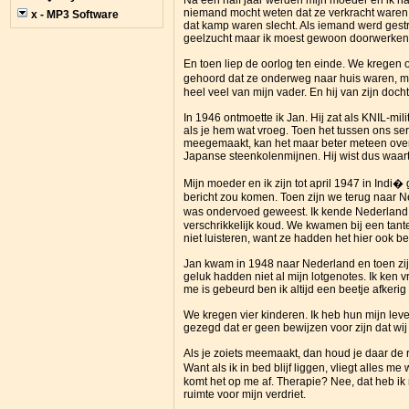
Na een half jaar werden mijn moeder en ik n
niemand mocht weten dat ze verkracht waren
x - MP3 Software
dat kamp waren slecht. Als iemand werd gestra
geelzucht maar ik moest gewoon doorwerken i
En toen liep de oorlog ten einde. We kregen o
gehoord dat ze onderweg naar huis waren, ma
heel veel van mijn vader. En hij van zijn docht
In 1946 ontmoette ik Jan. Hij zat als KNIL-mil
als je hem wat vroeg. Toen het tussen ons seri
meegemaakt, kan het maar beter meteen over z
Japanse steenkolenmijnen. Hij wist dus waart
Mijn moeder en ik zijn tot april 1947 in Ind
bericht zou komen. Toen zijn we terug naar 
was ondervoed geweest. Ik kende Nederland v
verschrikkelijk koud. We kwamen bij een tante
niet luisteren, want ze hadden het hier ook b
Jan kwam in 1948 naar Nederland en toen zijn
geluk hadden niet al mijn lotgenotes. Ik ken
me is gebeurd ben ik altijd een beetje afkeri
We kregen vier kinderen. Ik heb hun mijn lev
gezegd dat er geen bewijzen voor zijn dat w
Als je zoiets meemaakt, dan houd je daar de re
Want als ik in bed blijf liggen, vliegt alles
komt het op me af. Therapie? Nee, dat heb ik
ruimte voor mijn verdriet.