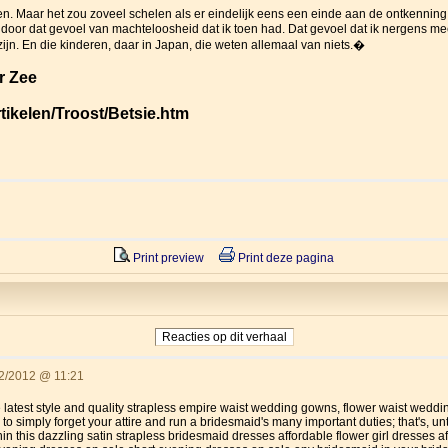
jven. Maar het zou zoveel schelen als er eindelijk eens een einde aan de ontkenni
n door dat gevoel van machteloosheid dat ik toen had. Dat gevoel dat ik nergens me
zijn. En die kinderen, daar in Japan, die weten allemaal van niets.�
r Zee
tikelen/Troost/Betsie.htm
Print preview
Print deze pagina
Reacties op dit verhaal
2/2012 @ 11:21
 latest style and quality strapless empire waist wedding gowns, flower waist weddin
to simply forget your attire and run a bridesmaid's many important duties; that's, unt
n this dazzling satin strapless bridesmaid dresses affordable flower girl dresses a