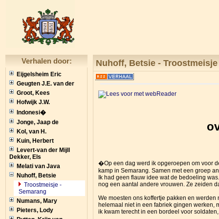
Verhalen door:
Nuhoff, Betsie - Troostmeisj
Eijgelsheim Eric
Geugten J.E. van der
Groot, Kees
Hofwijk J.W.
Indonesi�
Jonge, Jaap de
ov
Kol, van H.
Kuin, Herbert
Levert-van der Mijll
Dekker, Els
�Op een dag werd ik opgeroepen om voor de
Melati van Java
kamp in Semarang. Samen met een groep ande
Nuhoff, Betsie
Ik had geen flauw idee wat de bedoeling was
nog een aantal andere vrouwen. Ze zeiden da
Troostmeisje -
Semarang
We moesten ons koffertje pakken en werden m
Numans, Mary
helemaal niet in een fabriek gingen werken,
Pieters, Lody
ik kwam terecht in een bordeel voor soldaten, 