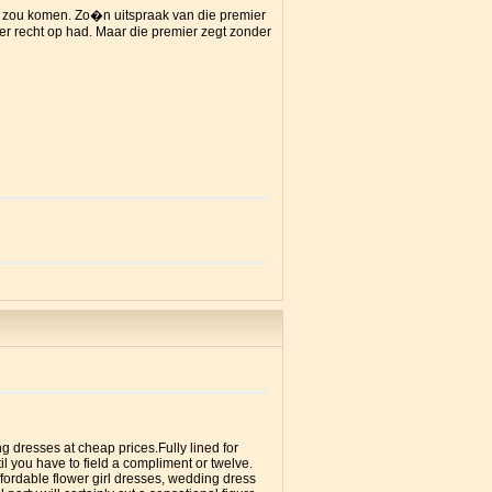
ng zou komen. Zo�n uitspraak van die premier
er recht op had. Maar die premier zegt zonder
g dresses at cheap prices.Fully lined for
il you have to field a compliment or twelve.
ffordable flower girl dresses, wedding dress