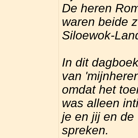
De heren Ro
waren beide z
Siloewok-Lan
In dit dagboe
van 'mijnhere
omdat het toe
was alleen in
je en jij en d
spreken.