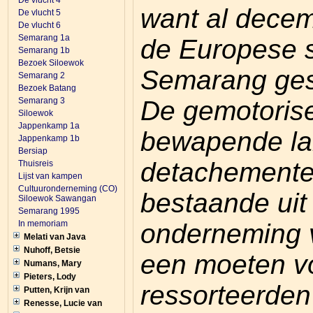
De vlucht 4
want al dece
De vlucht 5
De vlucht 6
Semarang 1a
de Europese s
Semarang 1b
Bezoek Siloewok
Semarang ges
Semarang 2
Bezoek Batang
De gemotorise
Semarang 3
Siloewok
Jappenkamp 1a
bewapende la
Jappenkamp 1b
Bersiap
detachemente
Thuisreis
Lijst van kampen
Cultuuronderneming (CO)
bestaande uit
Siloewok Sawangan
Semarang 1995
onderneming 
In memoriam
Melati van Java
Nuhoff, Betsie
een moeten v
Numans, Mary
Pieters, Lody
ressorteerden 
Putten, Krijn van
Renesse, Lucie van