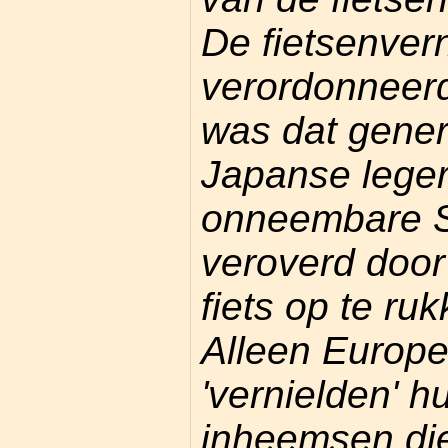
De fietsenver
verordonneer
was dat gener
Japanse leger
onneembare S
veroverd door
fiets op te ru
Alleen Europ
'vernielden' h
inheemsen die