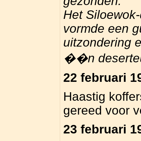
gezonden.
Het Siloewok
vormde een g
uitzondering 
��n deserteu
22 februari 1
Haastig koffe
gereed voor v
23 februari 1