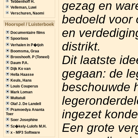
gezag en ware
Tebbenhoff H.
Velleman, Luwi
Verschuren, Naomi
bedoeld voor
Hoorspel / Luisterboek
en verdedigin
Documentaire films
Spoorloos
distrikt.
Verhalen in P�tjoh
Boomsma, Graa
Dit laatste id
Brooshooft. P (Toneel)
Daum P.A.
Dijk Ko van
gegaan: de le
Hella Haasse
Keuls, Hans
beschouwde h
Louis Couperus
Mark Loman
legeronderdel
Multatuli
Olaf J. De Landell
ingezet kond
Pramoedya Ananta
Toer
Soer Josephine
Een grote ver
Sz�kely-Lulofs M.H.
x - MP3 Software