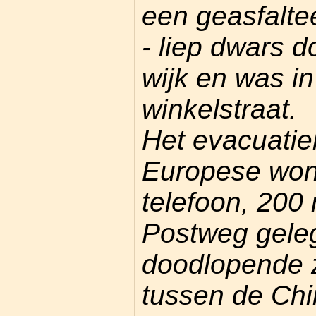
een geasfalt
- liep dwars 
wijk en was i
winkelstraat.
Het evacuati
Europese won
telefoon, 200
Postweg gele
doodlopende z
tussen de Chi