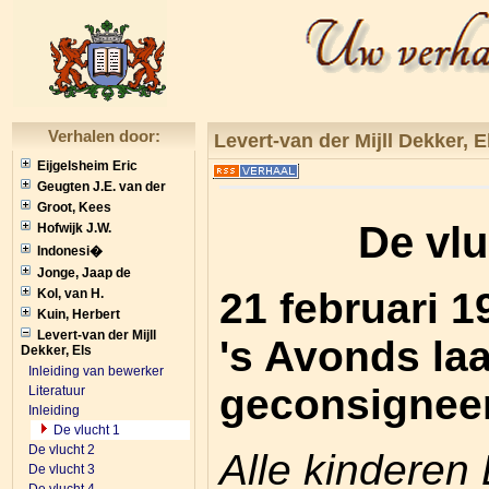
Verhalen door:
Levert-van der Mijll Dekker, E
Eijgelsheim Eric
Geugten J.E. van der
Groot, Kees
De vlu
Hofwijk J.W.
Indonesi�
Jonge, Jaap de
21 februari 1
Kol, van H.
Kuin, Herbert
Levert-van der Mijll
's Avonds la
Dekker, Els
Inleiding van bewerker
geconsignee
Literatuur
Inleiding
De vlucht 1
De vlucht 2
Alle kinderen 
De vlucht 3