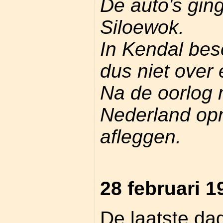
De auto's gin
Siloewok.
In Kendal be
dus niet over 
Na de oorlog 
Nederland op
afleggen.
28 februari 1
De laatste da