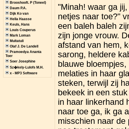
Brooshooft. P (Toneel)
"Minah! waar ga jij
Daum P.A.
Dijk Ko van
netjes naar toe?" v
Hella Haasse
een baleh baleh zij
Keuls, Hans
Louis Couperus
zijn jonge vrouw. 
Mark Loman
Multatuli
afstand van hem, k
Olaf J. De Landell
Pramoedya Ananta
sarong, heldere ka
Toer
Soer Josephine
blauwe bloempjes, 
Sz�kely-Lulofs M.H.
melaties in haar gl
x - MP3 Software
steken, terwijl zij 
bekeek in een stuk 
in haar linkerhand h
naar toe ga, ik ga 
misschien naar de p