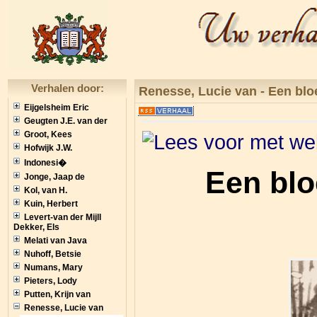
Verhalen door:
Renesse, Lucie van - Een bl
Eijgelsheim Eric
Geugten J.E. van der
Groot, Kees
Hofwijk J.W.
Indonesi�
Een blo
Jonge, Jaap de
Kol, van H.
Kuin, Herbert
Levert-van der Mijll
Dekker, Els
Melati van Java
Nuhoff, Betsie
Numans, Mary
Pieters, Lody
Putten, Krijn van
Renesse, Lucie van