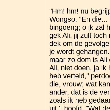
"Hm! hm! nu begrijp 
Wongso. "En die...
bingoeng; o ik zal 
gek Ali, jij zult toch
dek om de gevolge
je wordt gehangen.
maar zo dom is Ali 
Ali, niet doen, ja ik 
heb verteld," perdo
die, vrouw; wat ka
ander, dat is de ve
zoals ik heb gedaa
uit 't hoofd. "Wat d