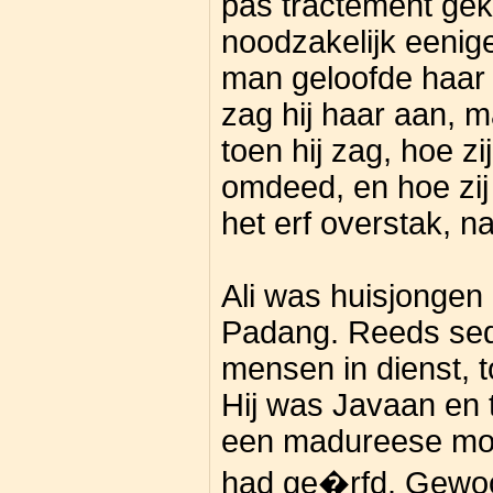
pas tractement gek
noodzakelijk eenig
man geloofde haar
zag hij haar aan, 
toen hij zag, hoe z
omdeed, en hoe zij
het erf overstak, n
Ali was huisjongen b
Padang. Reeds seder
mensen in dienst, t
Hij was Javaan en 
een madureese moed
had ge�rfd. Gewoon