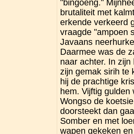
"bingoeng." Mijnhee
brutaliteit met kalm
erkende verkeerd 
vraagde "ampoen se
Javaans neerhurke
Daarmee was de zaa
naar achter. In zij
zijn gemak sirih te
hij de prachtige kr
hem. Vijftig gulde
Wongso de koetsier
doorsteekt dan gaa
Somber en met loer
wapen gekeken en z