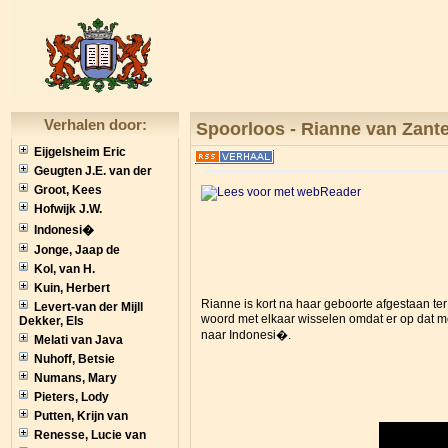
Verhalen door:
Spoorloos - Rianne van Zant
Eijgelsheim Eric
Geugten J.E. van der
Groot, Kees
Hofwijk J.W.
Indonesi�
Jonge, Jaap de
Kol, van H.
Kuin, Herbert
Rianne is kort na haar geboorte afgestaan 
Levert-van der Mijll
woord met elkaar wisselen omdat er op dat m
Dekker, Els
naar Indonesi�.
Melati van Java
Nuhoff, Betsie
Numans, Mary
Pieters, Lody
Putten, Krijn van
Renesse, Lucie van