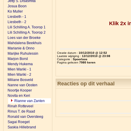
Jetty S. Disasmita
Josua Boon
Ko Muller
Liesbeth - 1
Liesbeth - 2
Klik 2x 
Lili Schilling A. Toorop 1
Lili Schilling A. Toorop 2
Loes van der Broeke
Mahdalena Beekhuis
Marianie & Onno
Creatie datum :
10/12/2010 @ 12:52
Marijke Ruhulessin
Laatste wijziging :
12/12/2010 @ 23:08
Marjon Borst
Categorie :
Spoorloos
Pagina gelezen
7980 keren
Mendy Hukema
Mien Wariki - 1
Mien Wariki - 2
Miliane Bosveld
Reacties op dit verhaal
Nanne van Oosten
Noortje Kooper
Novita en Keri
Rianne van Zanten
Rinah Rotteveel
Rinus T. de Raad
Ronald van Oversteeg
Sagai Roeget
Saskia Hillebrand