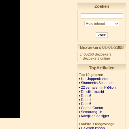
Zoeken
Zoek
Bezoekers 01-01-2008
1465260 Bezoekers
4 Bezoekers online
TopArtikelen
Top 10 gelezen
• Het Jappenkamp
•
Stamreeks Schouten
• 22 verhalen in P�tjoh
•
De stille kracht
•
Deel 6
•
Deel 1
•
Deel 5
• Goena Goena
•
Semarang 1b
• Kantjil en de tijger
Laatste 3 toegevoegd
• De Atjeh knoop