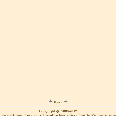
Boven
Copyright � 2008-2012
f gebruikt, tenzij hiervoor uitdrukkelijke toestemming van de Webmaster en e