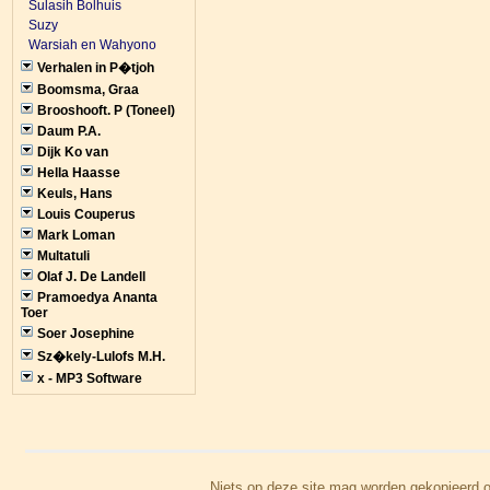
Sulasih Bolhuis
Suzy
Warsiah en Wahyono
Verhalen in P�tjoh
Boomsma, Graa
Brooshooft. P (Toneel)
Daum P.A.
Dijk Ko van
Hella Haasse
Keuls, Hans
Louis Couperus
Mark Loman
Multatuli
Olaf J. De Landell
Pramoedya Ananta
Toer
Soer Josephine
Sz�kely-Lulofs M.H.
x - MP3 Software
Niets op deze site mag worden gekopieerd o