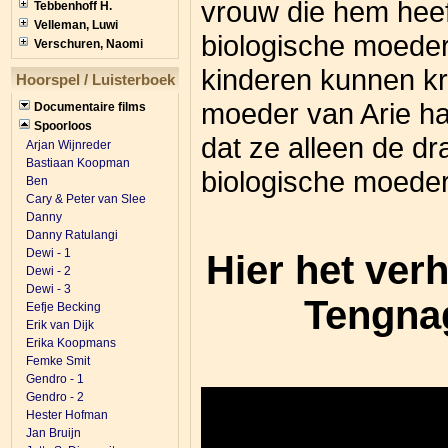
vrouw die hem heeft
Tebbenhoff H.
Velleman, Luwi
biologische moeder i
Verschuren, Naomi
kinderen kunnen kr
Hoorspel / Luisterboek
moeder van Arie h
Documentaire films
Spoorloos
dat ze alleen de dra
Arjan Wijnreder
Bastiaan Koopman
biologische moede
Ben
Cary & Peter van Slee
Danny
Danny Ratulangi
Dewi - 1
Hier het ver
Dewi - 2
Dewi - 3
Tengnag
Eefje Becking
Erik van Dijk
Erika Koopmans
Femke Smit
Gendro - 1
Gendro - 2
Hester Hofman
Jan Bruijn