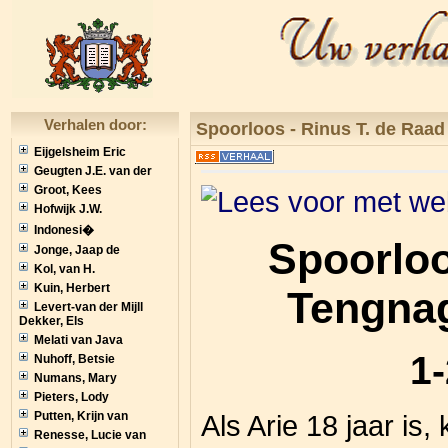
Verhalen door:
Spoorloos - Rinus T. de Raad
Eijgelsheim Eric
Geugten J.E. van der
Groot, Kees
Hofwijk J.W.
Indonesi�
Spoorloo
Jonge, Jaap de
Kol, van H.
Kuin, Herbert
Tengnag
Levert-van der Mijll
Dekker, Els
Melati van Java
1-
Nuhoff, Betsie
Numans, Mary
Pieters, Lody
Putten, Krijn van
Als Arie 18 jaar is, 
Renesse, Lucie van