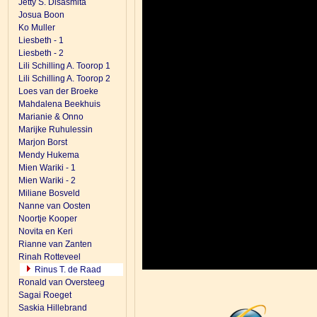
Jetty S. Disasmita
Josua Boon
Ko Muller
Liesbeth - 1
Liesbeth - 2
Lili Schilling A. Toorop 1
Lili Schilling A. Toorop 2
Loes van der Broeke
Mahdalena Beekhuis
Marianie & Onno
Marijke Ruhulessin
Marjon Borst
Mendy Hukema
Mien Wariki - 1
Mien Wariki - 2
Miliane Bosveld
Nanne van Oosten
Noortje Kooper
Novita en Keri
Rianne van Zanten
Rinah Rotteveel
Rinus T. de Raad
Ronald van Oversteeg
Sagai Roeget
Saskia Hillebrand