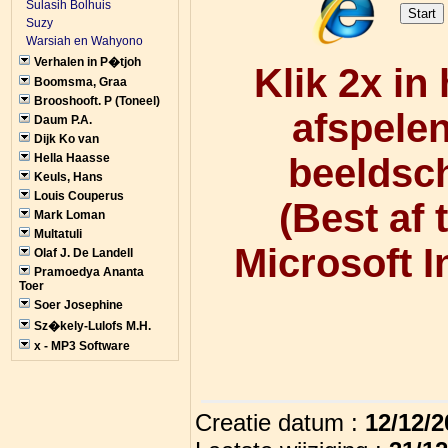
Sulasih Bolhuis
Suzy
Warsiah en Wahyono
Verhalen in P�tjoh
Klik 2x in
Boomsma, Graa
Brooshooft. P (Toneel)
afspele
Daum P.A.
Dijk Ko van
Hella Haasse
beeldsc
Keuls, Hans
Louis Couperus
(
Best af 
Mark Loman
Multatuli
Microsoft I
Olaf J. De Landell
Pramoedya Ananta
Toer
Soer Josephine
Sz�kely-Lulofs M.H.
x - MP3 Software
Creatie datum :
12/12/