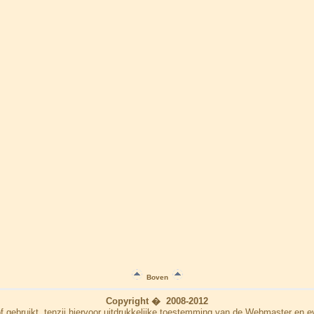
Boven
Copyright � 2008-2012
f gebruikt, tenzij hiervoor uitdrukkelijke toestemming van de Webmaster en e