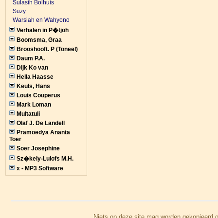
Sulasih Bolhuis
Suzy
Warsiah en Wahyono
Verhalen in P�tjoh
Boomsma, Graa
Brooshooft. P (Toneel)
Daum P.A.
Dijk Ko van
Hella Haasse
Keuls, Hans
Louis Couperus
Mark Loman
Multatuli
Olaf J. De Landell
Pramoedya Ananta
Toer
Soer Josephine
Sz�kely-Lulofs M.H.
x - MP3 Software
Niets op deze site mag worden gekopieerd o