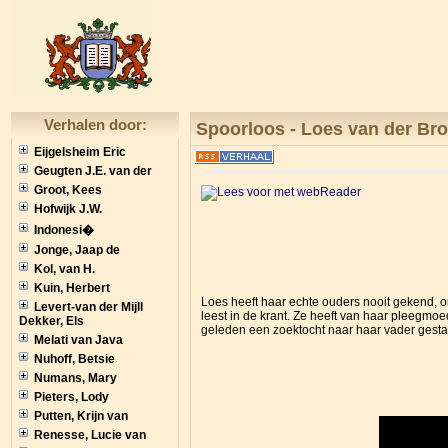
Verhalen door:
Spoorloos - Loes van der Br
Eijgelsheim Eric
Geugten J.E. van der
Groot, Kees
Hofwijk J.W.
Indonesi�
Jonge, Jaap de
Kol, van H.
Kuin, Herbert
Loes heeft haar echte ouders nooit gekend, o
Levert-van der Mijll
leest in de krant. Ze heeft van haar pleegmoe
Dekker, Els
geleden een zoektocht naar haar vader gestart
Melati van Java
Nuhoff, Betsie
Numans, Mary
Pieters, Lody
Putten, Krijn van
Renesse, Lucie van