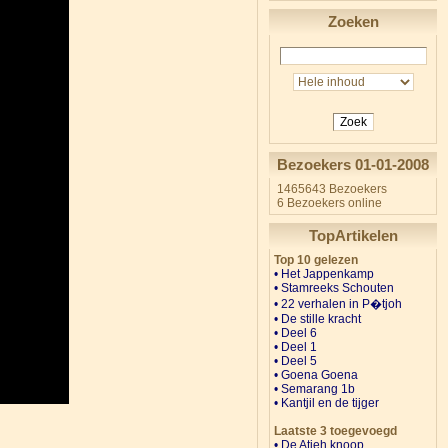
Zoeken
Zoek
Bezoekers 01-01-2008
1465643 Bezoekers
6 Bezoekers online
TopArtikelen
Top 10 gelezen
• Het Jappenkamp
•
Stamreeks Schouten
• 22 verhalen in P�tjoh
•
De stille kracht
•
Deel 6
•
Deel 1
•
Deel 5
• Goena Goena
•
Semarang 1b
• Kantjil en de tijger
Laatste 3 toegevoegd
• De Atjeh knoop