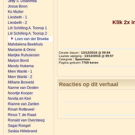
Jetty S. Disasmita
Josua Boon
Ko Muller
Liesbeth - 1
Klik 2x 
Liesbeth - 2
Lili Schilling A. Toorop 1
Lili Schilling A. Toorop 2
Loes van der Broeke
Mahdalena Beekhuis
Marianie & Onno
Creatie datum :
13/12/2010 @ 09:54
Marijke Ruhulessin
Laatste wijziging :
13/12/2010 @ 09:57
Categorie :
Spoorloos
Marjon Borst
Pagina gelezen
7769 keren
Mendy Hukema
Mien Wariki - 1
Mien Wariki - 2
Miliane Bosveld
Reacties op dit verhaal
Nanne van Oosten
Noortje Kooper
Novita en Keri
Rianne van Zanten
Rinah Rotteveel
Rinus T. de Raad
Ronald van Oversteeg
Sagai Roeget
Saskia Hillebrand