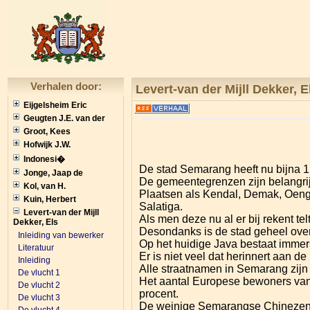
Verhalen door:
Levert-van der Mijll Dekker, E
Eijgelsheim Eric
Geugten J.E. van der
Groot, Kees
Hofwijk J.W.
Indonesi�
De stad Semarang heeft nu bijna 1
Jonge, Jaap de
De gemeentegrenzen zijn belangrij
Kol, van H.
Plaatsen als Kendal, Demak, Oeng
Kuin, Herbert
Salatiga.
Levert-van der Mijll
Als men deze nu al er bij rekent te
Dekker, Els
Desondanks is de stad geheel over
Inleiding van bewerker
Op het huidige Java bestaat immers
Literatuur
Er is niet veel dat herinnert aan d
Inleiding
Alle straatnamen in Semarang zijn
De vlucht 1
Het aantal Europese bewoners van 
De vlucht 2
procent.
De vlucht 3
De weinige Semarangse Chinezen co