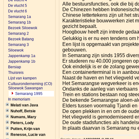
De vlucht 4
Alle bestuursfuncties, ook die bij 
De vlucht 5
De Chinezen hebben Indonesisc
De vlucht 6
Chinese lettertekens zijn uit het
Semarang 1a
Karakteristieke bouwwerken ziet m
Semarang 1b
gezicht bepaalt.
Bezoek Siloewok
Hoogbouw heeft zijn intrede gedaa
Semarang 2
Gelukkig is er nu een tendens om 
Bezoek Batang
Een lijst is opgemaakt van projek
Semarang 3
gebouwen.
Siloewok
In Semarang zijn sinds 1955 divers
Jappenkamp 1a
Er studeren nu 40.000 jongeren op
Jappenkamp 1b
Ook eindelijk is er de zolang gewe
Bersiap
Een containerterminal is in aanbo
Thuisreis
Naast de haven en het vliegveld ver
Lijst van kampen
Het Semarangse wegverkeer is en
Cultuuronderneming (CO)
Siloewok Sawangan
Ondanks de aanleg van vierbaans r
Semarang 1995
Trein en stations bestaan nog stee
In memoriam
De bekende Semarangse aloen-al
Elders tussen voormalig Tjandi en
Melati van Java
De open plekken in en om de oude
Nuhoff, Betsie
Het vliegveld is gemoderniseerd en 
Numans, Mary
De oude stadsfuncties als handels
Pieters, Lody
In plaats daarvan is Semarang nu e
Putten, Krijn van
Renesse, Lucie van