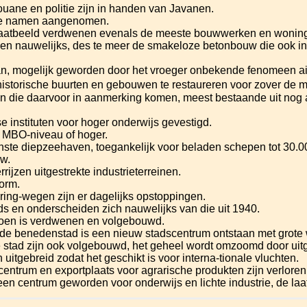
douane en politie zijn in handen van Javanen.
he namen aangenomen.
 straatbeeld verdwenen evenals de meeste bouwwerken en woning
en nauwelijks, des te meer de smakeloze betonbouw die ook in
n, mogelijk geworden door het vroeger onbekende fenomeen air
historische buurten en gebouwen te restaureren voor zover de m
ten die daarvoor in aanmerking komen, meest bestaande uit no
e instituten voor hoger onderwijs gevestigd.
 MBO-niveau of hoger.
nste diepzeehaven, toegankelijk voor beladen schepen tot 30.0
uw.
rijzen uitgestrekte industrieterreinen.
orm.
ing-wegen zijn er dagelijks opstoppingen.
ds en onderscheiden zich nauwelijks van die uit 1940.
oen is verdwenen en volgebouwd.
 de benedenstad is een nieuw stadscentrum ontstaan met grote
 stad zijn ook volgebouwd, het geheel wordt omzoomd door uit
uitgebreid zodat het geschikt is voor interna-tionale vluchten.
centrum en exportplaats voor agrarische produkten zijn verlore
en centrum geworden voor onderwijs en lichte industrie, de laa