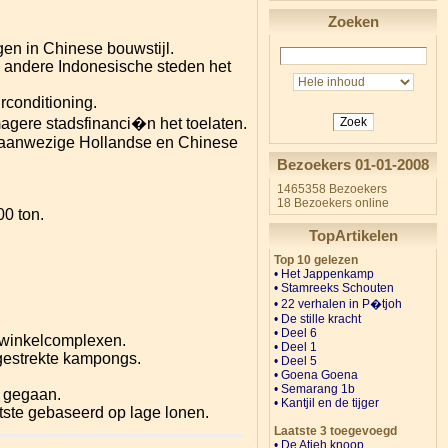
Zoeken
en in Chinese bouwstijl.
 andere Indonesische steden het
conditioning.
agere stadsfinanci�n het toelaten.
Zoek
g aanwezige Hollandse en Chinese
Bezoekers 01-01-2008
1465358 Bezoekers
18 Bezoekers online
00 ton.
TopArtikelen
Top 10 gelezen
• Het Jappenkamp
•
Stamreeks Schouten
• 22 verhalen in P�tjoh
•
De stille kracht
•
Deel 6
 winkelcomplexen.
•
Deel 1
gestrekte kampongs.
•
Deel 5
• Goena Goena
•
Semarang 1b
n gegaan.
• Kantjil en de tijger
tste gebaseerd op lage lonen.
Laatste 3 toegevoegd
• De Atjeh knoop