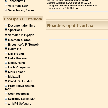
Creatie datum :
14/03/2008 @ 08:44
Tebbenhoff H.
Laatste wijziging :
14/03/2008 @ 10:23
Categorie :
Levert-van der Mijll Dekker, Els
Velleman, Luwi
Pagina gelezen
10783 keren
Verschuren, Naomi
Hoorspel / Luisterboek
Reacties op dit verhaal
Documentaire films
Spoorloos
Verhalen in P�tjoh
Boomsma, Graa
Brooshooft. P (Toneel)
Daum P.A.
Dijk Ko van
Hella Haasse
Keuls, Hans
Louis Couperus
Mark Loman
Multatuli
Olaf J. De Landell
Pramoedya Ananta
Toer
Soer Josephine
Sz�kely-Lulofs M.H.
x - MP3 Software